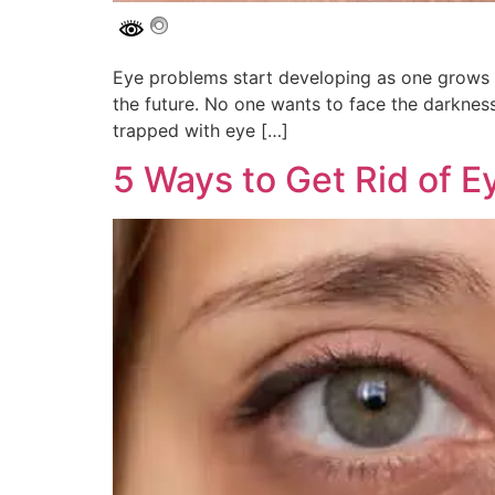
Eye problems start developing as one grows ol
the future. No one wants to face the darkness
trapped with eye […]
5 Ways to Get Rid of E