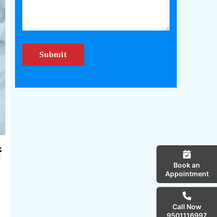
ं
Book an
Appointment
Call Now
9501116997