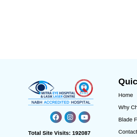
Quic
Home
Why Ch
Blade 
Contac
Total Site Visits:
192087