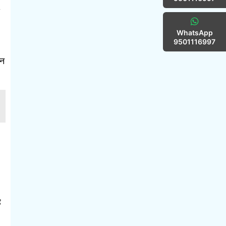
WhatsApp
9501116997
पन
ै